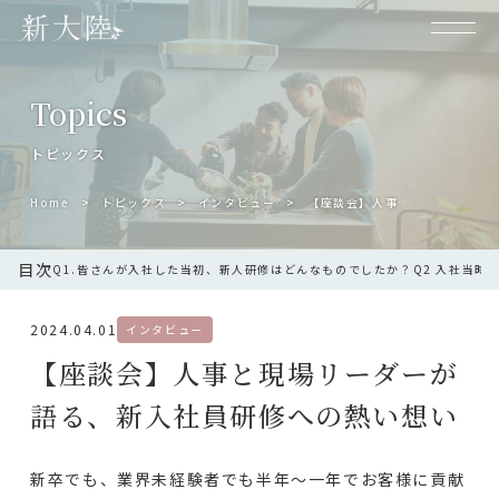
Topics
トピックス
Home
トピックス
インタビュー
【座談会】人事と現場リーダーが語る、新入社員研修への熱い想い
目次
Q1.皆さんが入社した当初、新人研修はどんなものでしたか？
Q2 入社当時
2024.04.01
インタビュー
【座談会】人事と現場リーダーが
語る、新入社員研修への熱い想い
新卒でも、業界未経験者でも半年〜一年でお客様に貢献