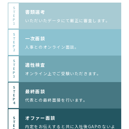
STEP1
書類選考
いただいたデータにて厳正に審査します。
STEP2
一次面談
人事とのオンライン面談。
STEP3
適性検査
オンライン上でご受験いただきます。
STEP4
最終面談
代表との最終面接を行います。
オファー面談
STEP5
内定をお伝えすると共に入社後GAPのないよ