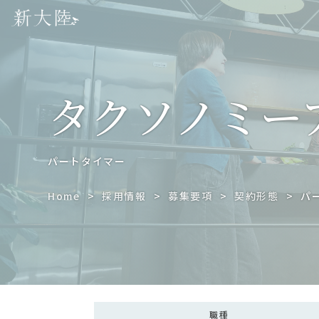
タクソノミー
パートタイマー
Home
採用情報
募集要項
契約形態
パ
職種