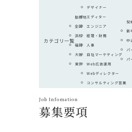
デザイナー
エディター
勤務地
契
全国
エンジニア
新
浜松
経理・財務
カテゴリ一覧
中
福岡
人事
パ
大阪
自社マーケティング
パ
東京
Web広告運用
Webディレクター
コンサルティング営業
Job Infomation
募集要項