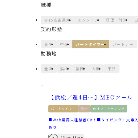
職種
Web広告運用
エンジニア
経理・財務
契約形態
新卒
中途
パートタイマー
パートナー
勤務地
全国
浜松
福岡
大阪
東京
【浜松／週4日〜】MEOツール
パートタイマー
浜松
自社マーケティング
■Web業界未経験者OK！■タイピング・文章入
あり