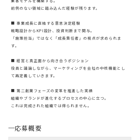
集客モデルを構築する。
前例のない領域に踏み込んだ経験が残ります。
■ 事業成長に直結する意思決定経験
戦略設計からKPI設計、投資判断まで関与。
「施策担当」ではなく「成長責任者」の視点が求められま
す。
■ 経営と真正面から向き合うポジション
役員と議論しながら、マーケティングを会社の中核機能とし
て再定義していきます。
■ 第二創業フェーズの変革を推進した実績
組織やブランドが進化するプロセスの中心に立つ。
これは完成された組織では得られません。
応募概要