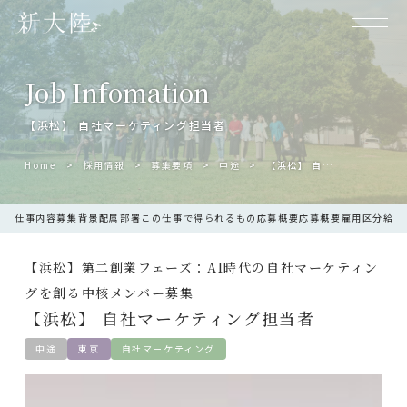
Job Infomation
【浜松】 自社マーケティング担当者
Home
採用情報
募集要項
中途
【浜松】 自社マーケティング担当者
仕事内容
募集背景
配属部署
この仕事で得られるもの
応募概要
応募概要
雇用区分
給与
【浜松】第二創業フェーズ：AI時代の自社マーケティン
グを創る中核メンバー募集
【浜松】 自社マーケティング担当者
中途
東京
自社マーケティング