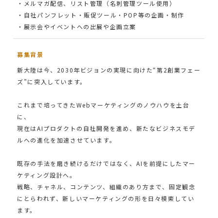
・メルマガ配信、リスト管理（名刺管理ツール使用）
・自社パンフレット・販促ツール・POP等の企画・制作
・展示会やイベントへの出展や企画立案
募集背景
新大陸は今、2030年ビジョンの実現に向けた“第2創業フェー
ズ”に突入しています。
これまで培ってきたWebマーケティングのノウハウを土台
に、
現在はAIプロダクトの自社開発を進め、新たなビジネスモデ
ルへの進化を加速させています。
既存の手法を磨き続けるだけではなく、AIを前提にしたマー
ケティング設計へ。
戦略、チャネル、コンテンツ、組織のあり方まで、固定観念
にとらわれず、新しいマーケティングの形を日々模索してい
ます。