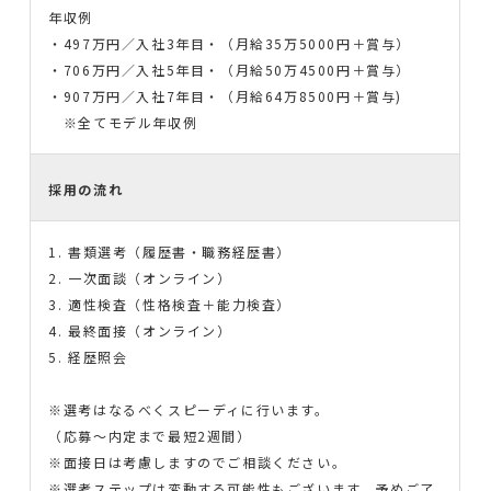
年収例
・497万円／入社3年目・（月給35万5000円＋賞与）
・706万円／入社5年目・（月給50万4500円＋賞与）
・907万円／入社7年目・（月給64万8500円＋賞与)
※全てモデル年収例
採用の流れ
1. 書類選考（履歴書・職務経歴書）
2. 一次面談（オンライン）
3. 適性検査（性格検査＋能力検査）
4. 最終面接（オンライン）
5. 経歴照会
※選考はなるべくスピーディに行います。
（応募〜内定まで最短2週間）
※面接日は考慮しますのでご相談ください。
※選考ステップは変動する可能性もございます。予めご了