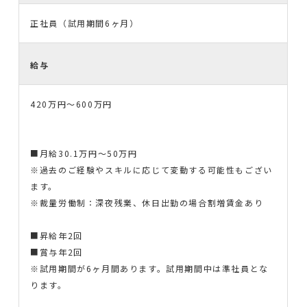
正社員（試用期間6ヶ月）
給与
420万円〜600万円
■月給30.1万円～50万円
※過去のご経験やスキルに応じて変動する可能性もござい
ます。
※裁量労働制：深夜残業、休日出勤の場合割増賃金あり
■昇給年2回
■賞与年2回
※試用期間が6ヶ月間あります。試用期間中は準社員とな
ります。