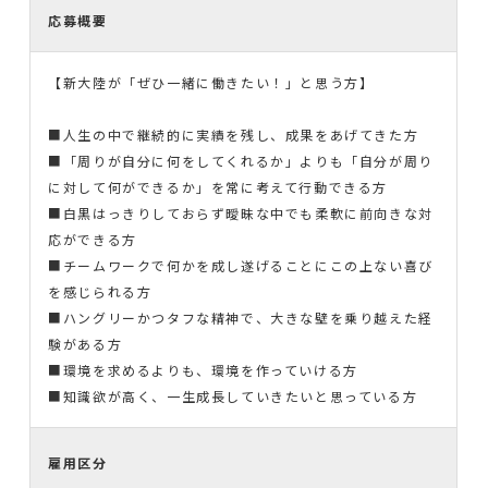
応募概要
【新大陸が「ぜひ一緒に働きたい！」と思う方】
■人生の中で継続的に実績を残し、成果をあげてきた方
■「周りが自分に何をしてくれるか」よりも「自分が周り
に対して何ができるか」を常に考えて行動できる方
■白黒はっきりしておらず曖昧な中でも柔軟に前向きな対
応ができる方
■チームワークで何かを成し遂げることにこの上ない喜び
を感じられる方
■ハングリーかつタフな精神で、大きな壁を乗り越えた経
験がある方
■環境を求めるよりも、環境を作っていける方
■知識欲が高く、一生成長していきたいと思っている方
雇用区分