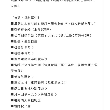
支給）
【待遇・福利厚生】
■異動による引越し費用全額会社負担（個人希望を除く）
■交通費支給（上限5万円）
■住宅調整手当（東京オフィスのみ/上限2万5000円）
■服装・髪型自由
■各種研修あり
■各種手当あり
■携帯電話貸与制度あり
■各種社会保険完備（健康保険・厚生年金・雇用保険・労
災保険）
■健康診断あり
■浜松本社：車通勤可（駐車場あり）
■誕生日お祝い制度あり
■月一回チームランチ制度あり
■書籍購入負担制度
■結婚祝い金