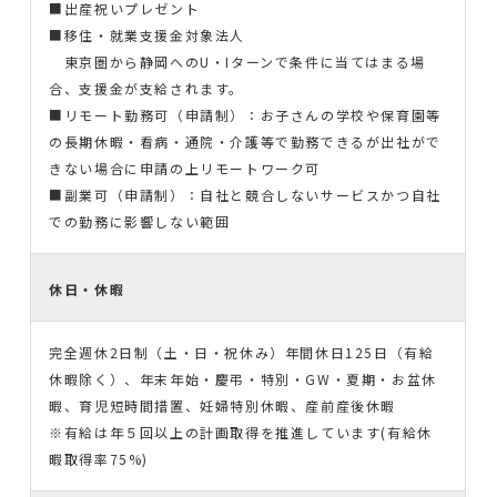
■出産祝いプレゼント
■移住・就業支援金対象法人
東京圏から静岡へのU・Iターンで条件に当てはまる場
合、支援金が支給されます。
■リモート勤務可（申請制）：お子さんの学校や保育園等
の長期休暇・看病・通院・介護等で勤務できるが出社がで
きない場合に申請の上リモートワーク可
■副業可（申請制）：自社と競合しないサービスかつ自社
での勤務に影響しない範囲
休日・休暇
完全週休2日制（土・日・祝休み）年間休日125日（有給
休暇除く）、年末年始・慶弔・特別・GW・夏期・お盆休
暇、育児短時間措置、妊婦特別休暇、産前産後休暇
※有給は年５回以上の計画取得を推進しています(有給休
暇取得率75%)