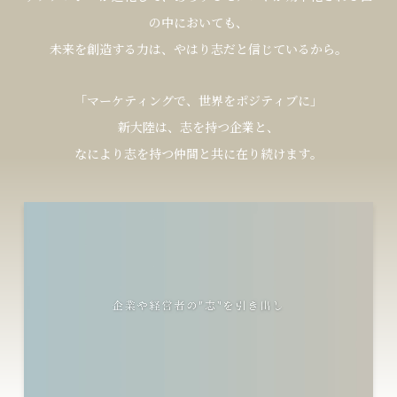
の
中
に
お
い
て
も
、
未
来
を
創
造
す
る
力
は
、
や
は
り
志
だ
と
信
じ
て
い
る
か
ら
。
「
マ
ー
ケ
テ
ィ
ン
グ
で
、
世
界
を
ポ
ジ
テ
ィ
ブ
に
」
新
大
陸
は
、
志
を
持
つ
企
業
と
、
な
に
よ
り
志
を
持
つ
仲
間
と
共
に
在
り
続
け
ま
す
。