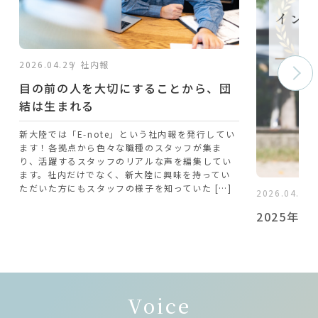
2026.04.29
社内報
目の前の人を大切にすることから、団
結は生まれる
新大陸では「E-note」という社内報を発行してい
ます！各拠点から色々な職種のスタッフが集ま
り、活躍するスタッフのリアルな声を編集してい
ます。社内だけでなく、新大陸に興味を持ってい
ただいた方にもスタッフの様子を知っていた […]
2026.04.08
2025年度
インタビ
新大陸では、
ィングやAI
する機会とし
Voice
実施していま
客様への価値