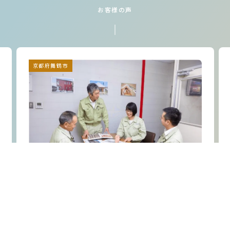
お客様の声
京都府舞鶴市
株式会社 坂根工務店 様
HP改修
SNS運用
Web広告
Client Profile