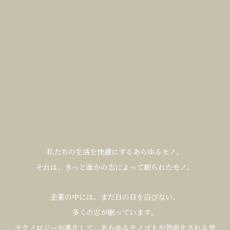
私
た
ち
の
生
活
を
快
適
に
す
る
あ
ら
ゆ
る
モ
ノ
、
そ
れ
は
、
き
っ
と
誰
か
の
志
に
よ
っ
て
創
ら
れ
た
モ
ノ
。
企
業
の
中
に
は
、
ま
だ
日
の
目
を
浴
び
な
い
、
多
く
の
志
が
眠
っ
て
い
ま
す
。
テ
ク
ノ
ロ
ジ
ー
が
進
化
し
て
、
あ
ら
ゆ
る
モ
ノ
ゴ
ト
が
効
率
化
さ
れ
る
世